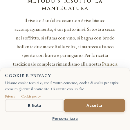
Metodo 3. Risotto, la
mantecatura
Il risotto è un’altra cosa: non è riso bianco
accompagnamento, è un piatto in sé. Si tosta a secco
nel soffritto, si sfuma con vino, si bagna con brodo
bollente due mestoli alla volta, si manteca a fuoco
spento con burro e parmigiano. Per la ricetta
tradizionale completa rimandiamo alla nostra
Paniscia
Novarese
, che è il risotto della nostra città. Per i risotti
Cookie e privacy
in generale la regola è una sola:
Carnaroli Classico
,
Usiamo cookie tecnici e, con il vostro consenso, cookie di analisi per capire
come migliorare il nostro sito. Ci aiutate con un clic.
sempre, perché tiene il chicco e regge la mantecatura.
Privacy
·
Cookie policy
EN
Rifiuta
Accetta
Il risultato corretto.
Risotto “all’onda”: piatto leggermente
fluido quando lo si inclina, chicchi al dente ben definiti
Personalizza
tenuti da una crema dorata di amido, burro e parmigiano.