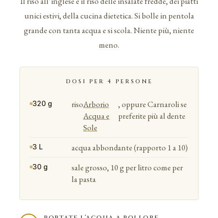
Il riso all’inglese è il riso delle insalate fredde, dei piatti
unici estivi, della cucina dietetica. Si bolle in pentola
grande con tanta acqua e si scola. Niente più, niente
meno.
DOSI PER 4 PERSONE
riso
Arborio
, oppure Carnaroli se
320 g
Acqua e
preferite più al dente
Sole
acqua abbondante (rapporto 1 a 10)
3 L
sale grosso, 10 g per litro come per
30 g
la pasta