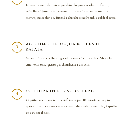
In una casseruola con coperchio che possa andare in forno,
sciogliete il burro a fuoco medio. Unite il riso e tostate due
minuti, mescolando, finché i chicchi sono lucidi e caldi al tatto.
AGGIUNGETE ACQUA BOLLENTE
3
SALATA
Versate l’acqua bollente già salata tutta in una volta. Mescolate
una volta sola, giusto per distribuire i chicchi.
COTTURA IN FORNO COPERTO
4
Coprite con il coperchio e infornate per 18 minuti senza più
aprire. Il vapore deve restare chiuso dentro la casseruola, è quello
che cuoce il riso.