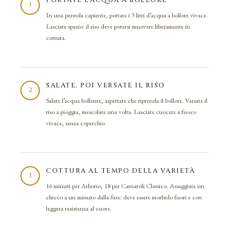
PORTATE L’ACQUA A BOLLORE
1
In una pentola capiente, portate i 3 litri d’acqua a bollore vivace.
Lasciate spazio: il riso deve potersi muovere liberamente in
cottura.
SALATE, POI VERSATE IL RISO
2
Salate l’acqua bollente, aspettate che riprenda il bollore. Versate il
riso a pioggia, mescolate una volta. Lasciate cuocere a fuoco
vivace, senza coperchio.
COTTURA AL TEMPO DELLA VARIETÀ
3
16 minuti per Arborio, 18 per Carnaroli Classico. Assaggiate un
chicco a un minuto dalla fine: deve essere morbido fuori e con
leggera resistenza al cuore.