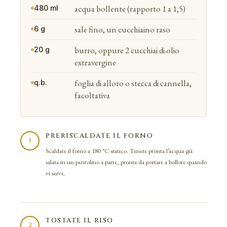
acqua bollente (rapporto 1 a 1,5)
480 ml
sale fino, un cucchiaino raso
6 g
burro, oppure 2 cucchiai di olio
20 g
extravergine
foglia di alloro o stecca di cannella,
q.b.
facoltativa
PRERISCALDATE IL FORNO
1
Scaldate il forno a 180 °C statico. Tenete pronta l’acqua già
salata in un pentolino a parte, pronta da portare a bollore quando
vi serve.
TOSTATE IL RISO
2