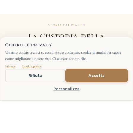
STORIA DEL PIATTO
La Custodia della
Tradizione
Cookie e privacy
Usiamo cookie tecnici e, con il vostro consenso, cookie di analisi per capire
come migliorare il nostro sito. Ci aiutate con un clic.
Privacy
·
Cookie policy
EN
Rifiuta
Accetta
Il risotto alla milanese è un piatto identitario della
Personalizza
Lombardia, codificato dalla cucina cittadina e da
quella delle grandi case nobiliari ottocentesche. Tre
scelte distinguono la versione tradizionale asciutta da
quella più moderna: il burro chiarificato per il