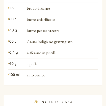
brodo di carne
1,5 L
burro chiarificato
80 g
burro per mantecare
40 g
Grana lodigiano grattugiato
60 g
zafferano in pistilli
0,4 g
cipolla
60 g
vino bianco
100 ml
NOTE DI CASA