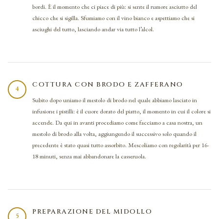
bordi. È il momento che ci piace di più: si sente il rumore asciutto del
chicco che si sigilla. Sfumiamo con il vino bianco e aspettiamo che si
asciughi del tutto, lasciando andar via tutto l’alcol.
COTTURA CON BRODO E ZAFFERANO
4
Subito dopo uniamo il mestolo di brodo nel quale abbiamo lasciato in
infusione i pistilli: è il cuore dorato del piatto, il momento in cui il colore si
accende. Da qui in avanti procediamo come facciamo a casa nostra, un
mestolo di brodo alla volta, aggiungendo il successivo solo quando il
precedente è stato quasi tutto assorbito. Mescoliamo con regolarità per 16-
18 minuti, senza mai abbandonare la casseruola.
PREPARAZIONE DEL MIDOLLO
5