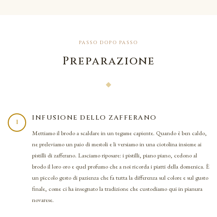
PASSO DOPO PASSO
Preparazione
INFUSIONE DELLO ZAFFERANO
1
Mettiamo il brodo a scaldare in un tegame capiente. Quando è ben caldo,
ne preleviamo un paio di mestoli e li versiamo in una ciotolina insieme ai
pistilli di zafferano. Lasciamo riposare: i pistilli, piano piano, cedono al
brodo il loro oro e quel profumo che a noi ricorda i piatti della domenica. È
un piccolo gesto di pazienza che fa tutta la differenza sul colore e sul gusto
finale, come ci ha insegnato la tradizione che custodiamo qui in pianura
novarese.