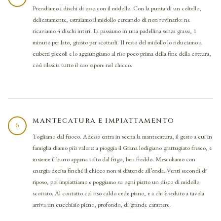
Prendiamo i dischi di osso con il midollo. Con la punta di un coltello,
delicatamente, estraiamo il midollo cercando di non rovinarlo: ne
ricaviamo 4 dischi interi. Li passiamo in una padellina senza grassi, 1
minuto per lato, giusto per scottarli. Il resto del midollo lo riduciamo a
cubetti piccoli e lo aggiungiamo al riso poco prima della fine della cottura,
così rilascia tutto il suo sapore nel chicco.
MANTECATURA E IMPIATTAMENTO
6
Togliamo dal fuoco. Adesso entra in scena la mantecatura, il gesto a cui in
famiglia diamo più valore: a pioggia il Grana lodigiano grattugiato fresco, e
insieme il burro appena tolto dal frigo, ben freddo. Mescoliamo con
energia decisa finché il chicco non si distende all’onda. Venti secondi di
riposo, poi impiattiamo e poggiamo su ogni piatto un disco di midollo
scottato. Al contatto col riso caldo cede piano, e a chi è seduto a tavola
arriva un cucchiaio pieno, profondo, di grande carattere.