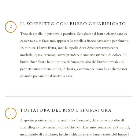
IL SOFFRITTO CON BURRO CHIARIFICATO
2
Trito di cipolla, il più sottile possibile. Sciogliamo il burro chiarificato in
casseruola e ci facciamo appassire la cipolla a fuoco bassissimo per almeno
15 minuti. Niente fretta, mai: la cipolla deve diventare trasparente,
morbida, quasi cremosa, senza prendere nemmeno un velo di colore. Il
burro chiarificato ha un punto di fumo più alto del burro normale e ci
permette una cottura pulita, delicata, esattamente come la vogliamo noi
quando prepariamo il risotto a casa.
TOSTATURA DEL RISO E SFUMATURA
3
A questo punto entra in scena il riso Carnaroli, dal nostro raccolto di
Lumellogno. Lo versiamo sul soffritto e lo lasciamo tostare per 2-3 minuti,
mescolando di continuo, finché i chicchi non si fanno traslucidi lungo i