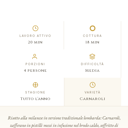
LAVORO ATTIVO
COTTURA
20 min
18 min
PORZIONI
DIFFICOLTÀ
4 persone
Media
STAGIONE
VARIETÀ
Tutto l’anno
Carnaroli
Risotto alla milanese in versione tradizionale lombarda: Carnaroli,
zafferano in pistilli messi in infusione nel brodo caldo, soffritto di