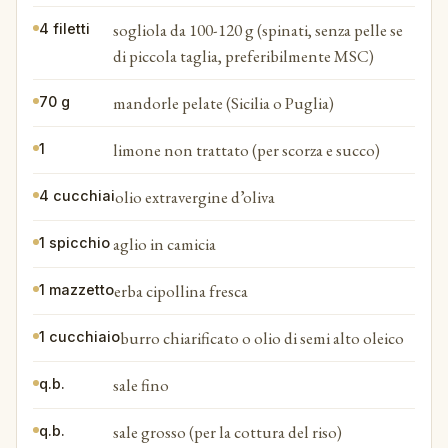
sogliola da 100-120 g (spinati, senza pelle se
4 filetti
di piccola taglia, preferibilmente MSC)
mandorle pelate (Sicilia o Puglia)
70 g
limone non trattato (per scorza e succo)
1
olio extravergine d’oliva
4 cucchiai
aglio in camicia
1 spicchio
erba cipollina fresca
1 mazzetto
burro chiarificato o olio di semi alto oleico
1 cucchiaio
sale fino
q.b.
sale grosso (per la cottura del riso)
q.b.