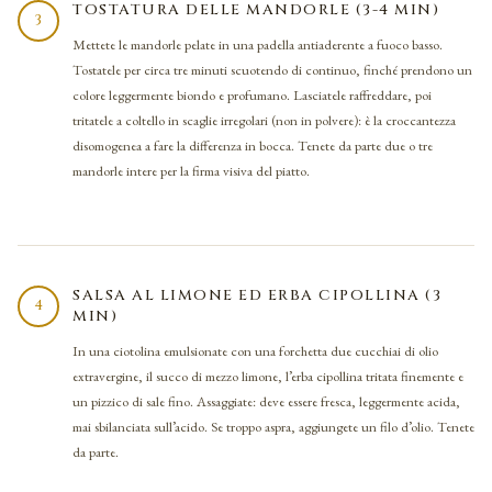
TOSTATURA DELLE MANDORLE (3-4 MIN)
3
Mettete le mandorle pelate in una padella antiaderente a fuoco basso.
Tostatele per circa tre minuti scuotendo di continuo, finché prendono un
colore leggermente biondo e profumano. Lasciatele raffreddare, poi
tritatele a coltello in scaglie irregolari (non in polvere): è la croccantezza
disomogenea a fare la differenza in bocca. Tenete da parte due o tre
mandorle intere per la firma visiva del piatto.
SALSA AL LIMONE ED ERBA CIPOLLINA (3
4
MIN)
In una ciotolina emulsionate con una forchetta due cucchiai di olio
extravergine, il succo di mezzo limone, l’erba cipollina tritata finemente e
un pizzico di sale fino. Assaggiate: deve essere fresca, leggermente acida,
mai sbilanciata sull’acido. Se troppo aspra, aggiungete un filo d’olio. Tenete
da parte.