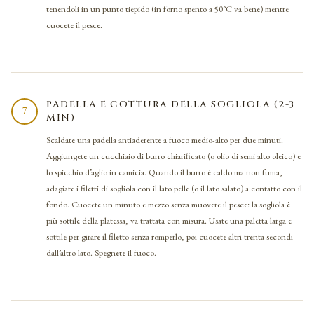
tenendoli in un punto tiepido (in forno spento a 50°C va bene) mentre
cuocete il pesce.
PADELLA E COTTURA DELLA SOGLIOLA (2-3
7
MIN)
Scaldate una padella antiaderente a fuoco medio-alto per due minuti.
Aggiungete un cucchiaio di burro chiarificato (o olio di semi alto oleico) e
lo spicchio d’aglio in camicia. Quando il burro è caldo ma non fuma,
adagiate i filetti di sogliola con il lato pelle (o il lato salato) a contatto con il
fondo. Cuocete un minuto e mezzo senza muovere il pesce: la sogliola è
più sottile della platessa, va trattata con misura. Usate una paletta larga e
sottile per girare il filetto senza romperlo, poi cuocete altri trenta secondi
dall’altro lato. Spegnete il fuoco.