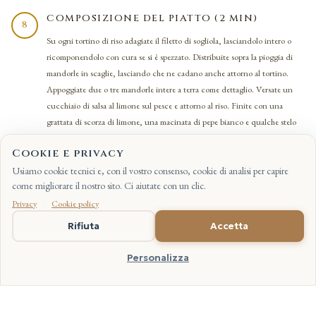
COMPOSIZIONE DEL PIATTO (2 MIN)
8
Su ogni tortino di riso adagiate il filetto di sogliola, lasciandolo intero o
ricomponendolo con cura se si è spezzato. Distribuite sopra la pioggia di
mandorle in scaglie, lasciando che ne cadano anche attorno al tortino.
Appoggiate due o tre mandorle intere a terra come dettaglio. Versate un
cucchiaio di salsa al limone sul pesce e attorno al riso. Finite con una
grattata di scorza di limone, una macinata di pepe bianco e qualche stelo
di erba cipollina intero. Servite immediatamente, il pesce caldo e il riso
Cookie e privacy
tiepido fanno la differenza.
Usiamo cookie tecnici e, con il vostro consenso, cookie di analisi per capire
come migliorare il nostro sito. Ci aiutate con un clic.
Privacy
·
Cookie policy
EN
Rifiuta
Accetta
TRE FILIERE
Personalizza
Lumellogno, il
Mediterraneo, le mandorle
del Sud