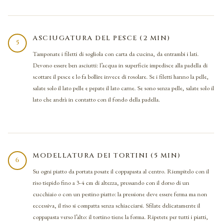
ASCIUGATURA DEL PESCE (2 MIN)
5
Tamponate i filetti di sogliola con carta da cucina, da entrambi i lati.
Devono essere ben asciutti: l’acqua in superficie impedisce alla padella di
scottare il pesce e lo fa bollire invece di rosolare. Se i filetti hanno la pelle,
salate solo il lato pelle e pepate il lato carne. Se sono senza pelle, salate solo il
lato che andrà in contatto con il fondo della padella.
MODELLATURA DEI TORTINI (5 MIN)
6
Su ogni piatto da portata posate il coppapasta al centro. Riempitelo con il
riso tiepido fino a 3-4 cm di altezza, pressando con il dorso di un
cucchiaio o con un pestino piatto: la pressione deve essere ferma ma non
eccessiva, il riso si compatta senza schiacciarsi. Sfilate delicatamente il
coppapasta verso l’alto: il tortino tiene la forma. Ripetete per tutti i piatti,