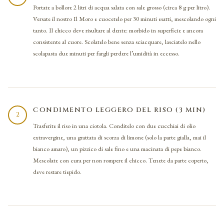
Portate a bollore 2 litri di acqua salata con sale grosso (circa 8 g per litro).
Versate il nostro Il Moro e cuocetelo per 30 minuti esatti, mescolando ogni
tanto. Il chicco deve risultare al dente: morbido in superficie e ancora
consistente al cuore. Scolatelo bene senza sciacquare, lasciatelo nello
scolapasta due minuti per fargli perdere l’umidità in eccesso.
CONDIMENTO LEGGERO DEL RISO (3 MIN)
2
Trasferite il riso in una ciotola. Conditelo con due cucchiai di olio
extravergine, una grattata di scorza di limone (solo la parte gialla, mai il
bianco amaro), un pizzico di sale fino e una macinata di pepe bianco.
Mescolate con cura per non rompere il chicco. Tenete da parte coperto,
deve restare tiepido.