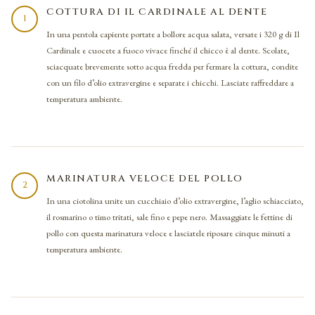
COTTURA DI IL CARDINALE AL DENTE
1
In una pentola capiente portate a bollore acqua salata, versate i 320 g di Il
Cardinale e cuocete a fuoco vivace finché il chicco è al dente. Scolate,
sciacquate brevemente sotto acqua fredda per fermare la cottura, condite
con un filo d’olio extravergine e separate i chicchi. Lasciate raffreddare a
temperatura ambiente.
MARINATURA VELOCE DEL POLLO
2
In una ciotolina unite un cucchiaio d’olio extravergine, l’aglio schiacciato,
il rosmarino o timo tritati, sale fino e pepe nero. Massaggiate le fettine di
pollo con questa marinatura veloce e lasciatele riposare cinque minuti a
temperatura ambiente.