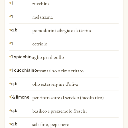
zucchina
1
melanzana
1
pomodorini ciliegia o datterino
q.b.
cetriolo
1
aglio per il pollo
1 spicchio
rosmarino o timo tritato
1 cucchiaino
olio extravergine d’oliva
q.b.
per rinfrescare al servizio (facoltativo)
½ limone
basilico e prezzemolo freschi
q.b.
sale fino, pepe nero
q.b.