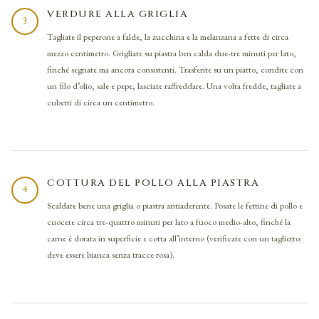
VERDURE ALLA GRIGLIA
3
Tagliate il peperone a falde, la zucchina e la melanzana a fette di circa
mezzo centimetro. Grigliate su piastra ben calda due-tre minuti per lato,
finché segnate ma ancora consistenti. Trasferite su un piatto, condite con
un filo d’olio, sale e pepe, lasciate raffreddare. Una volta fredde, tagliate a
cubetti di circa un centimetro.
COTTURA DEL POLLO ALLA PIASTRA
4
Scaldate bene una griglia o piastra antiaderente. Posate le fettine di pollo e
cuocete circa tre-quattro minuti per lato a fuoco medio-alto, finché la
carne è dorata in superficie e cotta all’interno (verificate con un taglietto:
deve essere bianca senza tracce rosa).