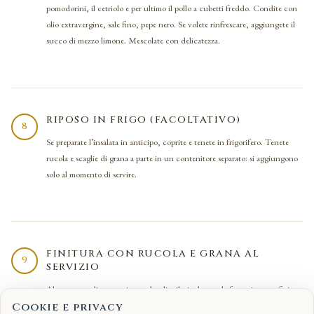
pomodorini, il cetriolo e per ultimo il pollo a cubetti freddo. Condite con
olio extravergine, sale fino, pepe nero. Se volete rinfrescare, aggiungete il
succo di mezzo limone. Mescolate con delicatezza.
RIPOSO IN FRIGO (FACOLTATIVO)
8
Se preparate l’insalata in anticipo, coprite e tenete in frigorifero. Tenete
rucola e scaglie di grana a parte in un contenitore separato: si aggiungono
solo al momento di servire.
FINITURA CON RUCOLA E GRANA AL
9
SERVIZIO
Al momento di portare in tavola, distribuite la rucola fresca in superficie,
poi le scaglie di grana ricavate con un pelapatate o un coltello affilato.
Cookie e privacy