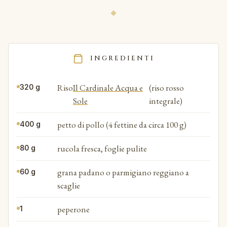
INGREDIENTI
Riso
Il Cardinale Acqua e
(riso rosso
320 g
Sole
integrale)
petto di pollo (4 fettine da circa 100 g)
400 g
rucola fresca, foglie pulite
80 g
grana padano o parmigiano reggiano a
60 g
scaglie
peperone
1