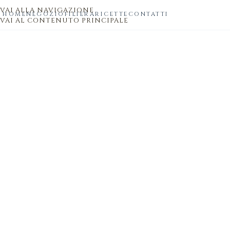
VAI ALLA NAVIGAZIONE
HOME
NEGOZIO
FILIERA
RICETTE
CONTATTI
VAI AL CONTENUTO PRINCIPALE