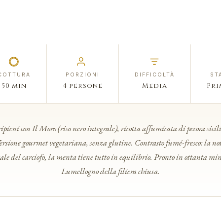
COTTURA
PORZIONI
DIFFICOLTÀ
ST
50 min
4 persone
Media
Pri
ipieni con Il Moro (riso nero integrale), ricotta affumicata di pecora sicil
Versione gourmet vegetariana, senza glutine. Contrasto fumé-fresco: la no
ale del carciofo, la menta tiene tutto in equilibrio. Pronto in ottanta mi
Lumellogno della filiera chiusa.