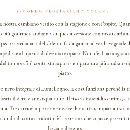
SECONDO VEGETARIANO GOURMET
casa nostra cambiano vestito con la stagione e con l’ospite. Q
tro più gourmet, andiamo su questa versione con ricotta affum
 pecora siciliana o del Cilento fa da gancio al verde vegetale 
impedisce al ripieno di diventare opaco. Non c’è il parmigiano d
 del tonno: c’è il contrasto sapore-temperatura più studiato del
piatto.
iso nero integrale di Lumellogno, la cosa funziona perché la ri
ilascia il siero e annacqua tutto. Il riso va intiepidito prima, e 
enta. Tre carciofi a porzione invece di quattro, impiattati su 
 fondo di cottura ridotto: è la versione che ci piace presen
lasciare il segno.