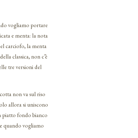
uando vogliamo portare
icata e menta: la nota
del carciofo, la menta
ella classica, non c’è
le tre versioni del
cotta non va sul riso
solo allora si uniscono
un piatto fondo bianco
tare quando vogliamo