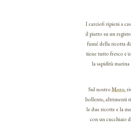
I carciofi ripieni a 
il piatto su un regis
fumé della ricotta di
tiene tutto fresco e 
la sapidità marina
Sul nostro
Moro
, r
bollente, altrimenti r
le due ricotte e la m
con un cucchiaio di