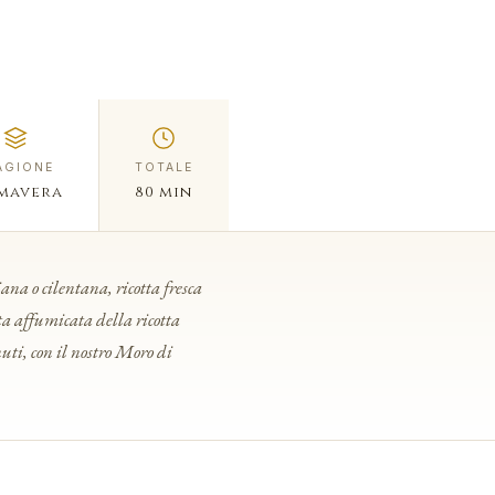
AGIONE
TOTALE
mavera
80 min
iana o cilentana, ricotta fresca
ta affumicata della ricotta
nuti, con il nostro Moro di